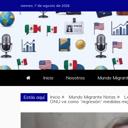
Saltar
viernes, 7 de agosto de 2026
al
contenido
MUNDO MIG
DONDE TODOS SOMOS MIGRAN
Inicio
Nosotros
Mundo Migrant
Inicio
Mundo Migrante Notas
L
Estás aquí
ONU ve como “regresión” medidas migr