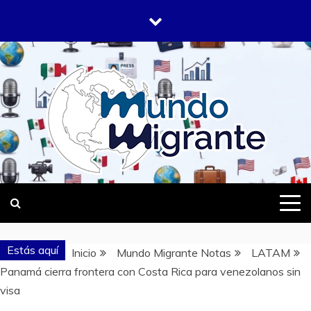
Saltar
al
contenido
DONDE TODOS SOMOS MIGRANTES
MUNDO
MIGRANTE
Estás aquí
Inicio
Mundo Migrante Notas
LATAM
Panamá cierra frontera con Costa Rica para venezolanos sin
visa