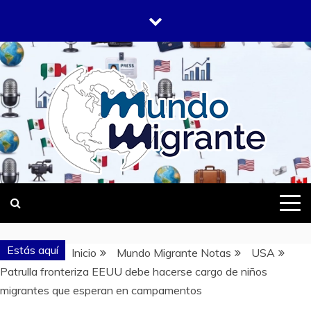
Saltar
al
contenido
DONDE TODOS SOMOS MIGRANTES
MUNDO
MIGRANTE
Estás aquí
Inicio
Mundo Migrante Notas
USA
Patrulla fronteriza EEUU debe hacerse cargo de niños
migrantes que esperan en campamentos