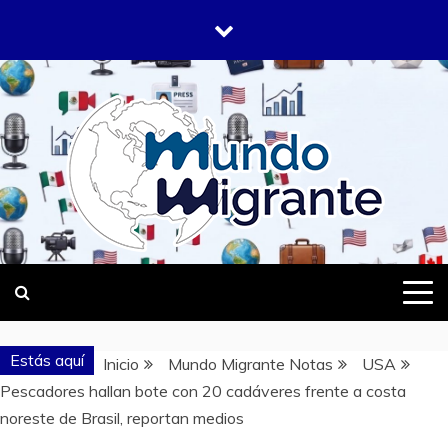
Saltar
al
contenido
DONDE TODOS SOMOS MIGRANTES
MUNDO
MIGRANTE
Estás aquí
Inicio
Mundo Migrante Notas
USA
Pescadores hallan bote con 20 cadáveres frente a costa
noreste de Brasil, reportan medios