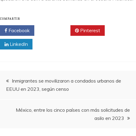
COMPARTIR
Facebook
Twitter
Pinterest
LinkedIn
Navegación
Inmigrantes se movilizaron a condados urbanos de
EEUU en 2023, según censo
de
entradas
México, entre los cinco países con más solicitudes de
asilo en 2023