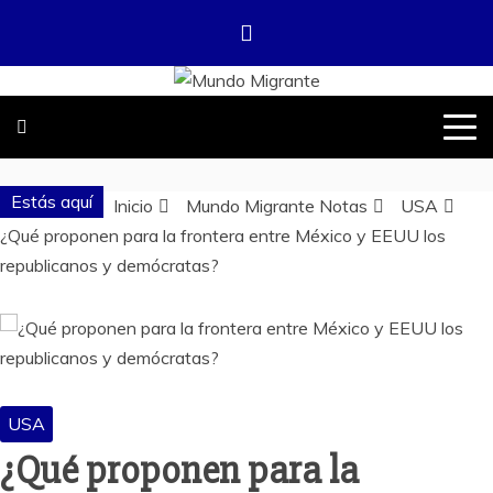
Saltar
al
contenido
DONDE TODOS SOMOS MIGRANTES
MUNDO
MIGRANTE
Estás aquí
Inicio
Mundo Migrante Notas
USA
¿Qué proponen para la frontera entre México y EEUU los
republicanos y demócratas?
USA
¿Qué proponen para la