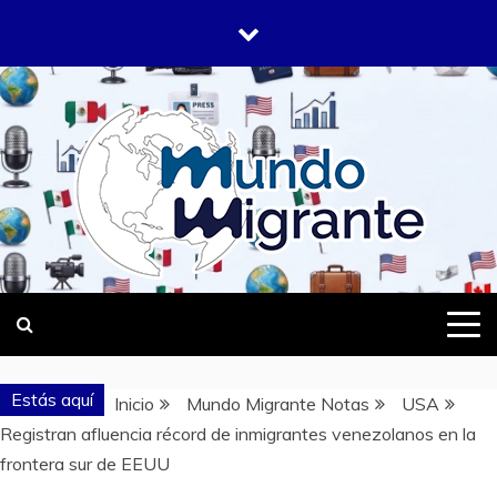
Saltar
al
contenido
DONDE TODOS SOMOS MIGRANTES
MUNDO
MIGRANTE
Estás aquí
Inicio
Mundo Migrante Notas
USA
Registran afluencia récord de inmigrantes venezolanos en la
frontera sur de EEUU