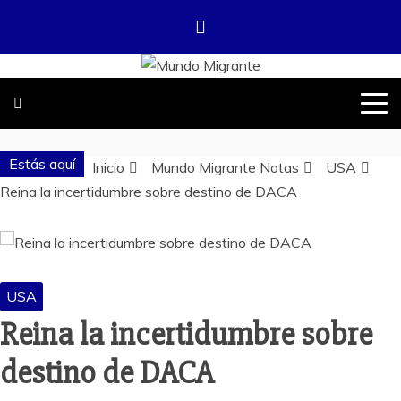
Saltar
al
contenido
DONDE TODOS SOMOS MIGRANTES
MUNDO
MIGRANTE
Estás aquí
Inicio
Mundo Migrante Notas
USA
Reina la incertidumbre sobre destino de DACA
USA
Reina la incertidumbre sobre
destino de DACA