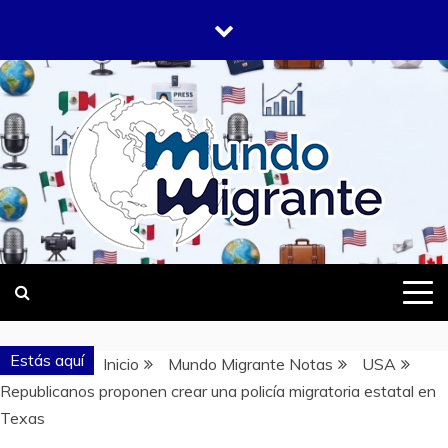
Saltar
al
contenido
DONDE TODOS SOMOS MIGRANTES
MUNDO
MIGRANTE
Estás aquí
Inicio
Mundo Migrante Notas
USA
Republicanos proponen crear una policía migratoria estatal en
Texas