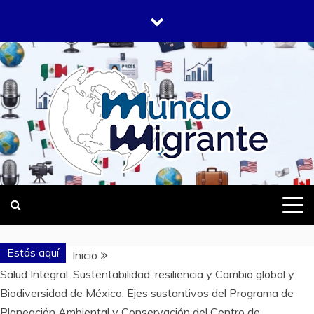
Saltar
al
contenido
DONDE TODOS SOMOS MIGRANTES
MUNDO
MIGRANTE
Estás aquí
Inicio
Salud Integral, Sustentabilidad, resiliencia y Cambio global y
Biodiversidad de México. Ejes sustantivos del Programa de
Planeación Ambiental y Conservación del Centro de