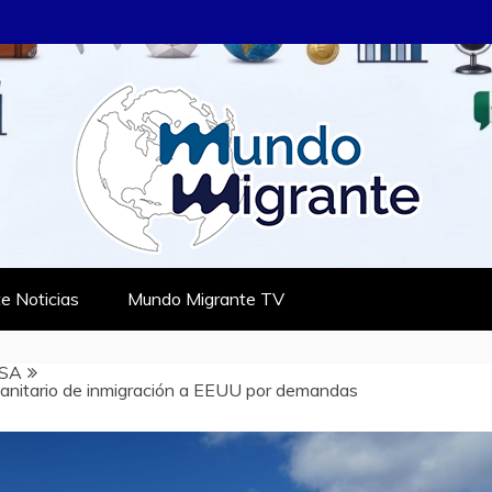
RANTE
TES
e Noticias
Mundo Migrante TV
SA
anitario de inmigración a EEUU por demandas