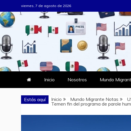
Saltar
viernes, 7 de agosto de 2026
al
contenido
MUNDO MIG
DONDE TODOS SOMOS MIGRAN
Inicio
Nosotros
Mundo Migrant
Inicio
Mundo Migrante Notas
U
Estás aquí
Temen fin del programa de parole hum