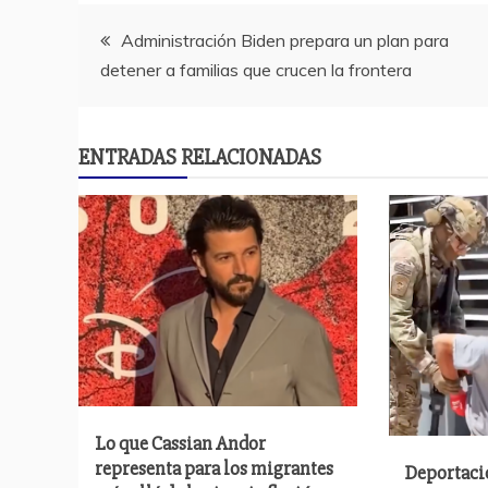
Navegación
Administración Biden prepara un plan para
detener a familias que crucen la frontera
de
entradas
ENTRADAS RELACIONADAS
Lo que Cassian Andor
representa para los migrantes
Deportaci