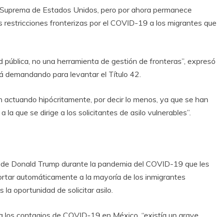
e Suprema de Estados Unidos, pero por ahora permanece
as restricciones fronterizas por el COVID-19 a los migrantes que
d pública, no una herramienta de gestión de fronteras”, expresó
tá demandando para levantar el Título 42.
 actuando hipócritamente, por decir lo menos, ya que se han
la que se dirige a los solicitantes de asilo vulnerables”.
no de Donald Trump durante la pandemia del COVID-19 que les
portar automáticamente a la mayoría de los inmigrantes
 la oportunidad de solicitar asilo.
 los contagios de COVID-19 en México, “existía un grave