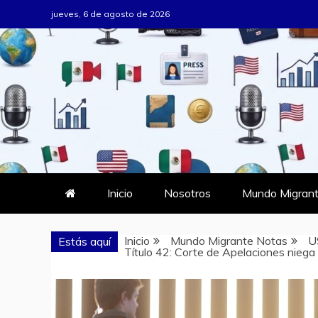
Saltar
jueves, 6 de agosto de 2026
al
contenido
MUNDO MIG
DONDE TODOS SOMOS MIGRAN
Inicio
Nosotros
Mundo Migrant
Inicio
Mundo Migrante Notas
U
Estás aquí
Título 42: Corte de Apelaciones niega