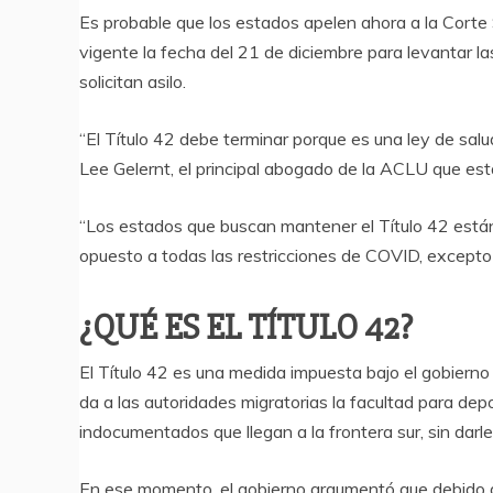
Es probable que los estados apelen ahora a la Cort
vigente la fecha del 21 de diciembre para levantar l
solicitan asilo.
“El Título 42 debe terminar porque es una ley de salu
Lee Gelernt, el principal abogado de la ACLU que es
“Los estados que buscan mantener el Título 42 están
opuesto a todas las restricciones de COVID, excepto a 
¿QUÉ ES EL TÍTULO 42?
El Título 42 es una medida impuesta bajo el gobier
da a las autoridades migratorias la facultad para de
indocumentados que llegan a la frontera sur, sin darles
En ese momento, el gobierno argumentó que debido a