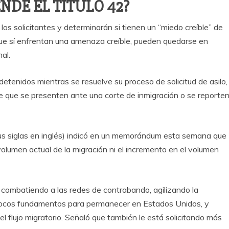
NDE EL TÍTULO 42?
 los solicitantes y determinarán si tienen un “miedo creíble” de
 que sí enfrentan una amenaza creíble, pueden quedarse en
al.
tenidos mientras se resuelve su proceso de solicitud de asilo,
de que se presenten ante una corte de inmigración o se reporte
s siglas en inglés) indicó en un memorándum esta semana que
volumen actual de la migración ni el incremento en el volumen
combatiendo a las redes de contrabando, agilizando la
 pocos fundamentos para permanecer en Estados Unidos, y
l flujo migratorio. Señaló que también le está solicitando más