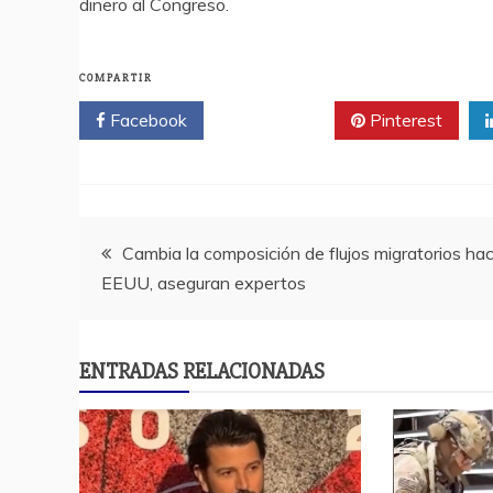
dinero al Congreso.
COMPARTIR
Facebook
Twitter
Pinterest
Navegación
Cambia la composición de flujos migratorios hac
EEUU, aseguran expertos
de
entradas
ENTRADAS RELACIONADAS