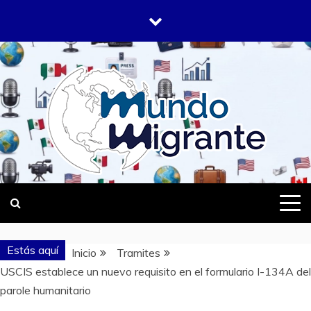
Saltar
al
contenido
DONDE TODOS SOMOS MIGRANTES
MUNDO
MIGRANTE
Estás aquí
Inicio
Tramites
USCIS establece un nuevo requisito en el formulario I-134A del
parole humanitario