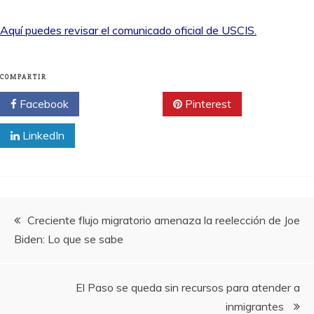
Aquí puedes revisar el comunicado oficial de USCIS.
COMPARTIR
Facebook
Twitter
Pinterest
LinkedIn
Navegación
Creciente flujo migratorio amenaza la reelección de Joe
Biden: Lo que se sabe
de
entradas
El Paso se queda sin recursos para atender a
inmigrantes