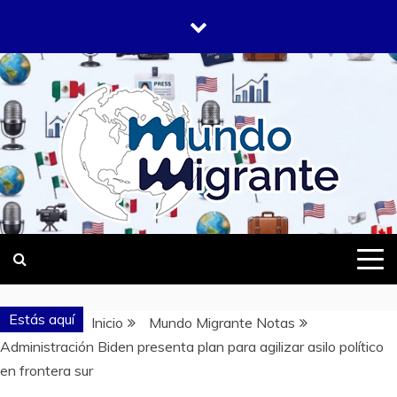
Saltar
al
contenido
DONDE TODOS SOMOS MIGRANTES
MUNDO
MIGRANTE
Estás aquí
Inicio
Mundo Migrante Notas
Administración Biden presenta plan para agilizar asilo político
en frontera sur