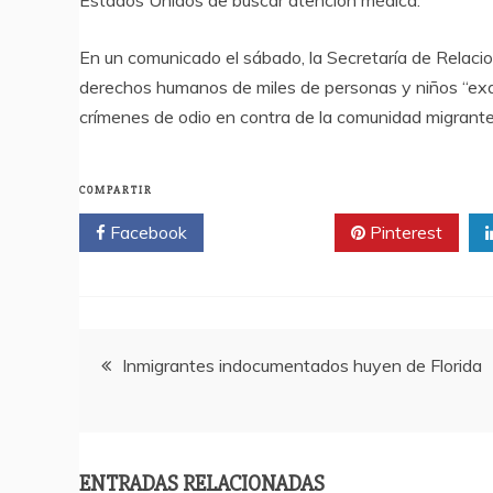
Estados Unidos de buscar atención médica.
En un comunicado el sábado, la Secretaría de Relacion
derechos humanos de miles de personas y niños “exa
crímenes de odio en contra de la comunidad migrante
COMPARTIR
Facebook
Twitter
Pinterest
Navegación
Inmigrantes indocumentados huyen de Florida
de
entradas
ENTRADAS RELACIONADAS