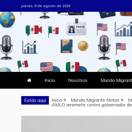
Saltar
jueves, 6 de agosto de 2026
al
contenido
MUNDO MIG
DONDE TODOS SOMOS MIGRAN
Inicio
Nosotros
Mundo Migrant
Inicio
Mundo Migrante Notas
M
Estás aquí
AMLO arremete contra gobernador de F