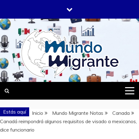
Saltar
al
contenido
DONDE TODOS SOMOS MIGRANTES
MUNDO
MIGRANTE
Estás aquí
Inicio
Mundo Migrante Notas
Canada
Canadá reimpondrá algunos requisitos de visado a mexicanos,
dice funcionario