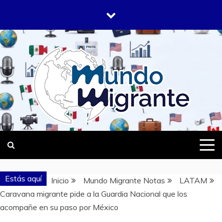
Saltar
al
contenido
DONDE TODOS SOMOS MIGRANTES
MUNDO
MIGRANTE
Estás aquí
Inicio
Mundo Migrante Notas
LATAM
Caravana migrante pide a la Guardia Nacional que los
acompañe en su paso por México