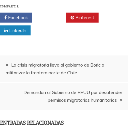
COMPARTIR
Facebook
Twitter
Pinterest
LinkedIn
Navegación
La crisis migratoria lleva al gobierno de Boric a
militarizar la frontera norte de Chile
de
entradas
Demandan al Gobierno de EEUU por desatender
permisos migratorios humanitarios
ENTRADAS RELACIONADAS