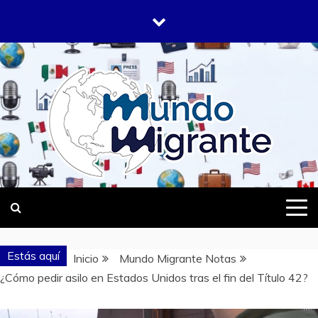
Saltar
al
contenido
DONDE TODOS SOMOS MIGRANTES
MUNDO
MIGRANTE
Estás aquí
Inicio
Mundo Migrante Notas
¿Cómo pedir asilo en Estados Unidos tras el fin del Título 42?