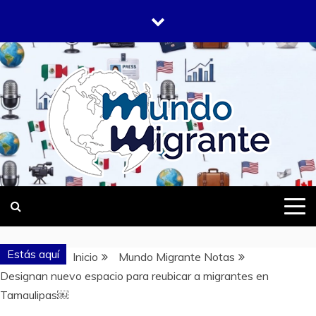
Saltar
al
contenido
DONDE TODOS SOMOS MIGRANTES
MUNDO
MIGRANTE
Estás aquí
Inicio
Mundo Migrante Notas
Designan nuevo espacio para reubicar a migrantes en
Tamaulipas￼