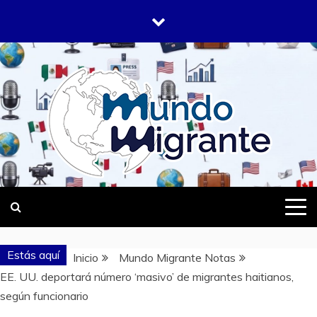
Saltar
al
contenido
DONDE TODOS SOMOS MIGRANTES
MUNDO
MIGRANTE
Estás aquí
Inicio
Mundo Migrante Notas
EE. UU. deportará número ‘masivo’ de migrantes haitianos,
según funcionario