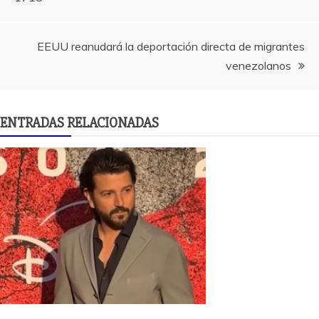
de
entradas
EEUU reanudará la deportación directa de migrantes
venezolanos
ENTRADAS RELACIONADAS