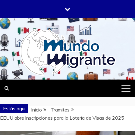
Saltar
al
contenido
DONDE TODOS SOMOS MIGRANTES
MUNDO
MIGRANTE
Estás aquí
Inicio
Tramites
EEUU abre inscripciones para la Lotería de Visas de 2025