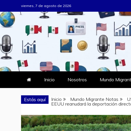
Saltar
viernes, 7 de agosto de 2026
al
contenido
MUNDO MIG
DONDE TODOS SOMOS MIGRAN
Inicio
Nosotros
Mundo Migrant
Inicio
Mundo Migrante Notas
U
Estás aquí
EEUU reanudará la deportación direc