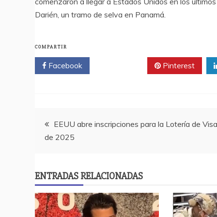
comenzaron a llegar a Estados Unidos en los últimos
Darién, un tramo de selva en Panamá.
COMPARTIR
Facebook
Twitter
Pinterest
Navegación
EEUU abre inscripciones para la Lotería de Vis
de 2025
de
entradas
ENTRADAS RELACIONADAS