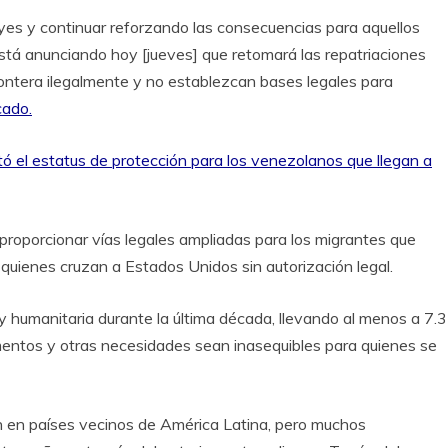
yes y continuar reforzando las consecuencias para aquellos
stá anunciando hoy [jueves] que retomará las repatriaciones
ontera ilegalmente y no establezcan bases legales para
ado.
ó el estatus de protección para los venezolanos que llegan a
 proporcionar vías legales ampliadas para los migrantes que
quienes cruzan a Estados Unidos sin autorización legal.
 y humanitaria durante la última década, llevando al menos a 7.3
imentos y otras necesidades sean inasequibles para quienes se
n en países vecinos de América Latina, pero muchos