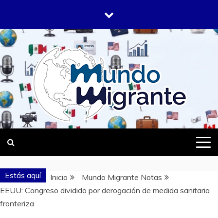
Saltar
al
contenido
DONDE TODOS SOMOS MIGRANTES
MUNDO
MIGRANTE
Estás aquí
Inicio
Mundo Migrante Notas
EEUU: Congreso dividido por derogación de medida sanitaria
fronteriza