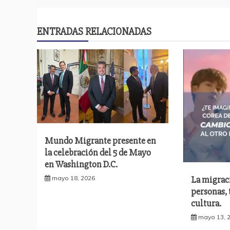
de
entradas
ENTRADAS RELACIONADAS
Mundo Migrante presente en
la celebración del 5 de Mayo
en Washington D.C.
La migrac
mayo 18, 2026
personas,
cultura.
mayo 13, 