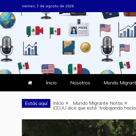
Saltar
viernes, 7 de agosto de 2026
al
contenido
MUNDO MIG
DONDE TODOS SOMOS MIGRAN
Inicio
Nosotros
Mundo Migrant
Inicio
Mundo Migrante Notas
Estás aquí
EEUU dice que está “trabajando hacia