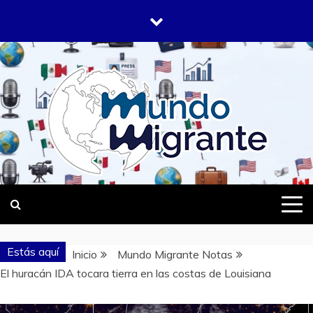
Saltar
al
contenido
DONDE TODOS SOMOS MIGRANTES
MUNDO
MIGRANTE
Estás aquí
Inicio
Mundo Migrante Notas
El huracán IDA tocara tierra en las costas de Louisiana