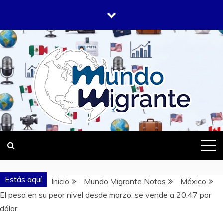
Saltar
al
contenido
DONDE TODOS SOMOS MIGRANTES
MUNDO
MIGRANTE
Estás aquí
Inicio
Mundo Migrante Notas
México
El peso en su peor nivel desde marzo; se vende a 20.47 por
dólar