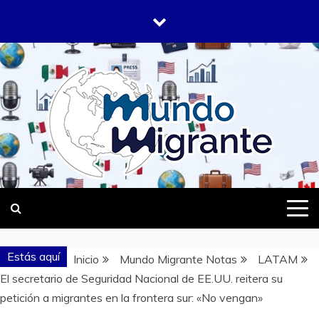
Saltar
al
contenido
DONDE TODOS SOMOS MIGRANTES
MUNDO
MIGRANTE
Estás aquí
Inicio
Mundo Migrante Notas
LATAM
El secretario de Seguridad Nacional de EE.UU. reitera su
petición a migrantes en la frontera sur: «No vengan»