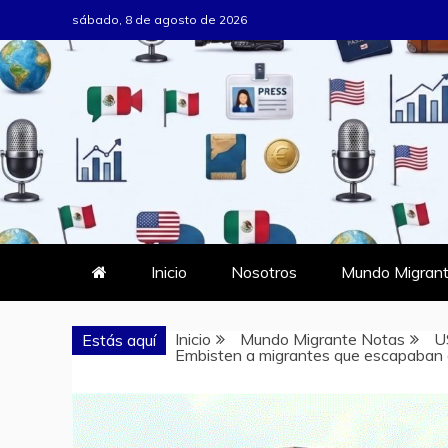
Saltar
sábado, 8 de agosto de 2026
al
contenido
MUNDO MIG
DONDE TODOS SOMOS MIGRAN
Inicio
Nosotros
Mundo Migrant
Inicio
Mundo Migrante Notas
U
Estás aquí
Embisten a migrantes que escapaban de