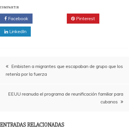
COMPARTIR
Facebook
Twitter
Pinterest
LinkedIn
Navegación
Embisten a migrantes que escapaban de grupo que los
retenía por la fuerza
de
entradas
EEUU reanuda el programa de reunificación familiar para
cubanos
ENTRADAS RELACIONADAS