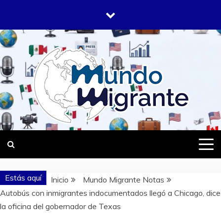
Saltar
al
contenido
DONDE TODOS SOMOS MIGRANTES
MUNDO
MIGRANTE
Estás aquí
Inicio
Mundo Migrante Notas
Autobús con inmigrantes indocumentados llegó a Chicago, dice
la oficina del gobernador de Texas