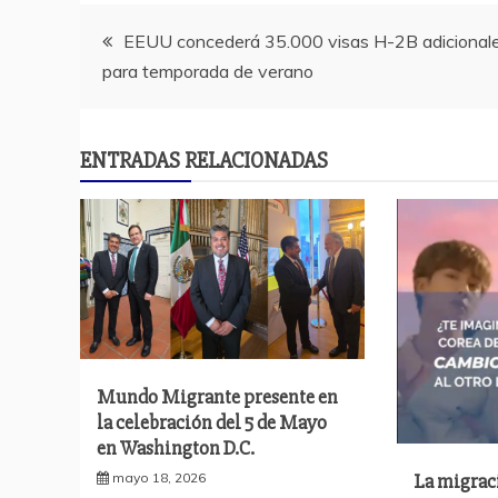
Navegación
EEUU concederá 35.000 visas H-2B adicional
para temporada de verano
de
entradas
ENTRADAS RELACIONADAS
Mundo Migrante presente en
la celebración del 5 de Mayo
en Washington D.C.
La migrac
mayo 18, 2026