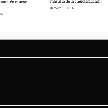
más allá de la ciencia ficción.
 también mueve
mayo 13, 2026
2026