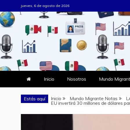
Saltar
jueves, 6 de agosto de 2026
al
contenido
MUNDO MIG
DONDE TODOS SOMOS MIGRAN
Inicio
Nosotros
Mundo Migrant
Inicio
Mundo Migrante Notas
L
Estás aquí
EU invertirá 30 millones de dólares p