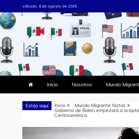
Saltar
sábado, 8 de agosto de 2026
al
contenido
MUNDO MIG
DONDE TODOS SOMOS MIGRAN
Inicio
Nosotros
Mundo Migrant
Inicio
Mundo Migrante Notas
Estás aquí
Gobierno de Biden empezará a aceptar
Centroamérica