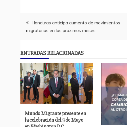
Navegación
Honduras anticipa aumento de movimientos
migratorios en los próximos meses
de
entradas
ENTRADAS RELACIONADAS
Mundo Migrante presente en
la celebración del 5 de Mayo
en Washington D.C.