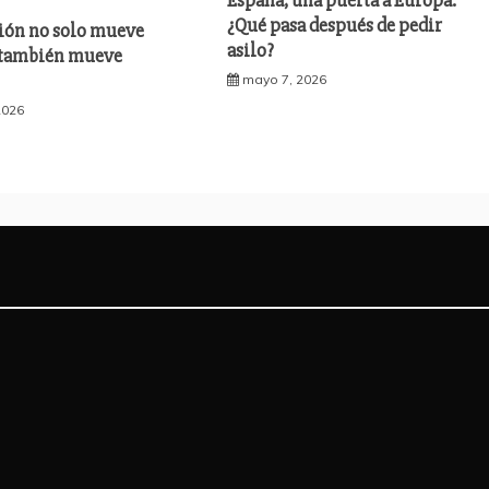
España, una puerta a Europa:
¿Qué pasa después de pedir
ión no solo mueve
asilo?
 también mueve
mayo 7, 2026
2026