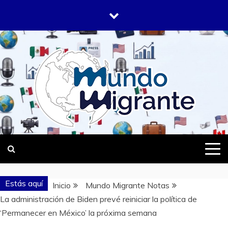
Saltar
al
contenido
DONDE TODOS SOMOS MIGRANTES
MUNDO
MIGRANTE
Estás aquí
Inicio
Mundo Migrante Notas
La administración de Biden prevé reiniciar la política de
‘Permanecer en México’ la próxima semana