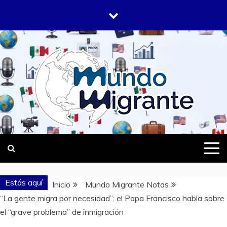
Saltar
al
contenido
DONDE TODOS SOMOS MIGRANTES
MUNDO
MIGRANTE
Estás aquí
Inicio
Mundo Migrante Notas
“La gente migra por necesidad”: el Papa Francisco habla sobre
el “grave problema” de inmigración