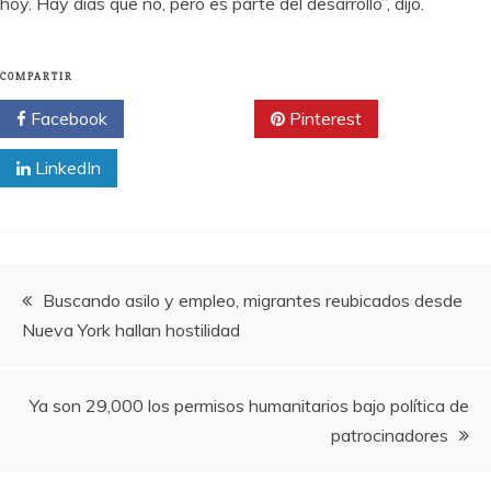
hoy. Hay días que no, pero es parte del desarrollo”, dijo.
COMPARTIR
Facebook
Twitter
Pinterest
LinkedIn
Navegación
Buscando asilo y empleo, migrantes reubicados desde
Nueva York hallan hostilidad
de
entradas
Ya son 29,000 los permisos humanitarios bajo política de
patrocinadores