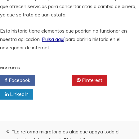
que ofrecen servicios para concertar citas a cambio de dinero,
ya que se trata de uan estafa.
Esta historia tiene elementos que podrían no funcionar en
nuestra aplicación.
Pulsa aquí
para abrir la historia en el
navegador de internet.
COMPARTIR
Facebook
Twitter
Pinterest
LinkedIn
Navegación
“La reforma migratoria es algo que apoya todo el