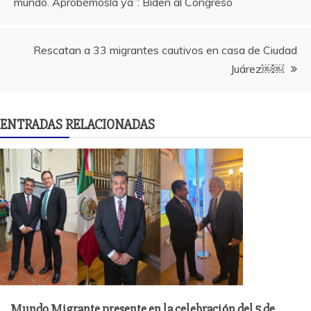
mundo. Aprobémosla ya”: Biden al Congreso
de
entradas
Rescatan a 33 migrantes cautivos en casa de Ciudad
Juárez￼￼
ENTRADAS RELACIONADAS
Mundo Migrante presente en la celebración del 5 de