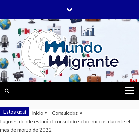
Saltar
al
contenido
DONDE TODOS SOMOS MIGRANTES
MUNDO
MIGRANTE
Estás aquí
Inicio
Consulados
Lugares donde estará el consulado sobre ruedas durante el
mes de marzo de 2022