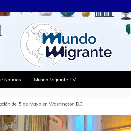
RANTE
TES
e Noticias
Mundo Migrante TV
ación del 5 de Mayo en Washington D.C.