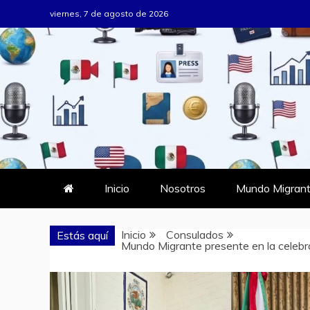
Saltar
viernes, 7 de agosto de 2026
al
contenido
MUNDO MIG
DONDE TODOS SOMOS MIGRAN
Inicio
Nosotros
Mundo Migrant
Inicio
Consulados
Estás aquí
Mundo Migrante presente en la celebr