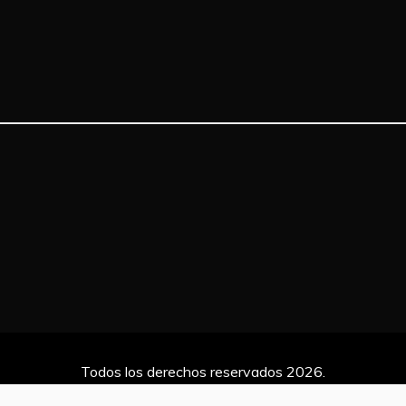
Todos los derechos reservados 2026.
na gracias a WordPress
|
Tema: Refined Magazine de
Candid 