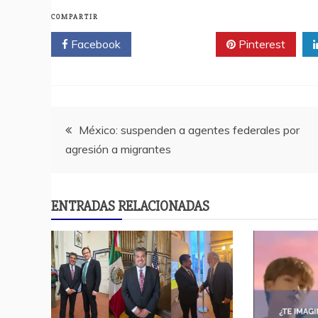
COMPARTIR
Facebook
Twitter
Pinterest
Navegación
México: suspenden a agentes federales por
agresión a migrantes
de
entradas
ENTRADAS RELACIONADAS