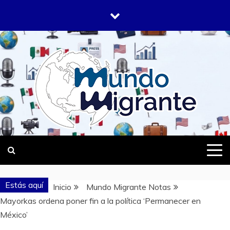
Saltar
al
contenido
DONDE TODOS SOMOS MIGRANTES
MUNDO
MIGRANTE
Estás aquí
Inicio
Mundo Migrante Notas
Mayorkas ordena poner fin a la política ‘Permanecer en
México’