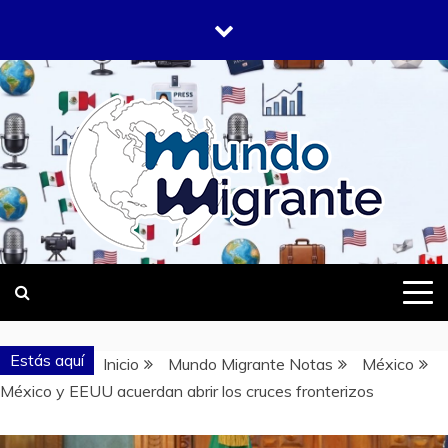
Saltar
al
contenido
DONDE TODOS SOMOS MIGRANTES
MUNDO
MIGRANTE
Estás aquí
Inicio
Mundo Migrante Notas
México
México y EEUU acuerdan abrir los cruces fronterizos