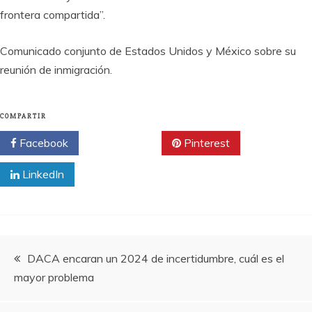
frontera compartida”.
Comunicado conjunto de Estados Unidos y México sobre su
reunión de inmigración.
COMPARTIR
Facebook
Twitter
Pinterest
LinkedIn
Navegación
DACA encaran un 2024 de incertidumbre, cuál es el
mayor problema
de