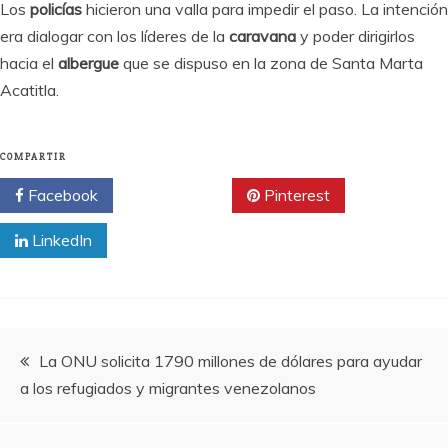
Los
policías
hicieron una valla para impedir el paso. La intención
era dialogar con los líderes de la
caravana
y poder dirigirlos
hacia el
albergue
que se dispuso en la zona de Santa Marta
Acatitla.
COMPARTIR
Facebook
Twitter
Pinterest
LinkedIn
Navegación
La ONU solicita 1790 millones de dólares para ayudar
a los refugiados y migrantes venezolanos
de