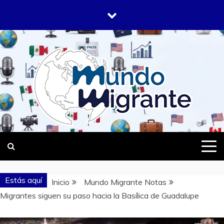
Saltar
al
contenido
DONDE TODOS SOMOS MIGRANTES
MUNDO
MIGRANTE
Estás aquí
Inicio
Mundo Migrante Notas
Migrantes siguen su paso hacia la Basílica de Guadalupe