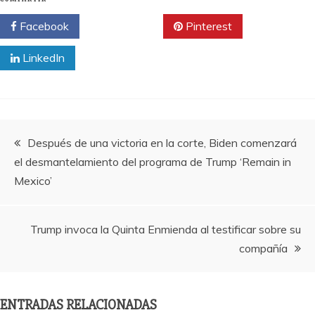
Facebook
Twitter
Pinterest
LinkedIn
Navegación
Después de una victoria en la corte, Biden comenzará
el desmantelamiento del programa de Trump ‘Remain in
de
Mexico’
entradas
Trump invoca la Quinta Enmienda al testificar sobre su
compañía
ENTRADAS RELACIONADAS