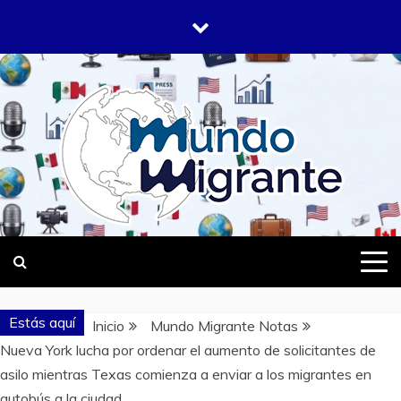
Saltar
al
contenido
DONDE TODOS SOMOS MIGRANTES
MUNDO
MIGRANTE
Estás aquí
Inicio
Mundo Migrante Notas
Nueva York lucha por ordenar el aumento de solicitantes de
asilo mientras Texas comienza a enviar a los migrantes en
autobús a la ciudad