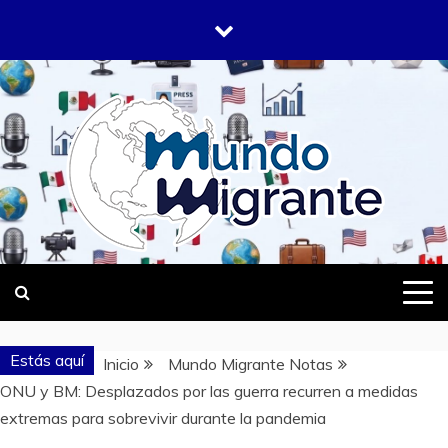
Saltar
al
contenido
DONDE TODOS SOMOS MIGRANTES
MUNDO
MIGRANTE
Estás aquí
Inicio
Mundo Migrante Notas
ONU y BM: Desplazados por las guerra recurren a medidas
extremas para sobrevivir durante la pandemia