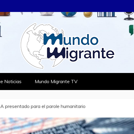
RANTE
TES
e Noticias
Mundo Migrante TV
4A presentado para el parole humanitario