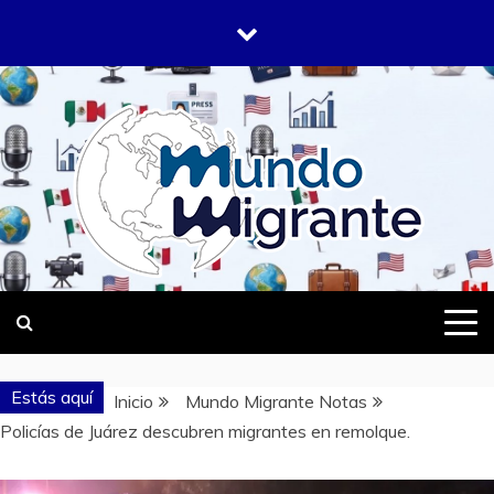
Saltar
al
contenido
DONDE TODOS SOMOS MIGRANTES
MUNDO
MIGRANTE
Estás aquí
Inicio
Mundo Migrante Notas
Policías de Juárez descubren migrantes en remolque.