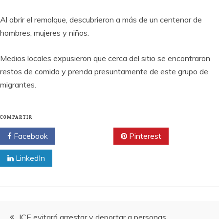
Al abrir el remolque, descubrieron a más de un centenar de
hombres, mujeres y niños.
Medios locales expusieron que cerca del sitio se encontraron
restos de comida y prenda presuntamente de este grupo de
migrantes.
COMPARTIR
Facebook
Twitter
Pinterest
LinkedIn
Navegación
ICE evitará arrestar y deportar a personas