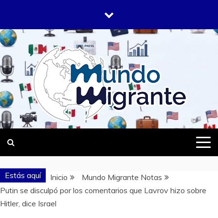
Saltar
al
contenido
DONDE TODOS SOMOS MIGRANTES
MUNDO
MIGRANTE
Estás aquí
Inicio
Mundo Migrante Notas
Putin se disculpó por los comentarios que Lavrov hizo sobre
Hitler, dice Israel