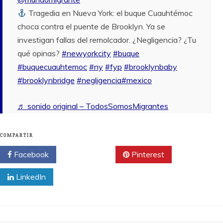
Tragedia en Nueva York: el buque Cuauhtémoc
choca contra el puente de Brooklyn. Ya se
investigan fallas del remolcador. ¿Negligencia? ¿Tu
qué opinas?
#newyorkcity
#buque
#buquecuauhtemoc
#ny
#fyp
#brooklynbaby
#brooklynbridge
#negligencia
#mexico
♬ sonido original – TodosSomosMigrantes
COMPARTIR
Facebook
Twitter
Pinterest
LinkedIn