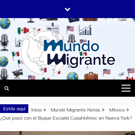
Saltar
al
contenido
DONDE TODOS SOMOS MIGRANTES
MUNDO
MIGRANTE
Estás aquí
Inicio
Mundo Migrante Notas
México
¿Qué pasó con el Buque Escuela Cuauhtémoc en Nueva York?