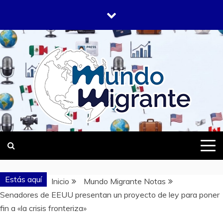
Saltar
al
contenido
DONDE TODOS SOMOS MIGRANTES
MUNDO
MIGRANTE
Estás aquí
Inicio
Mundo Migrante Notas
Senadores de EEUU presentan un proyecto de ley para poner
fin a «la crisis fronteriza»