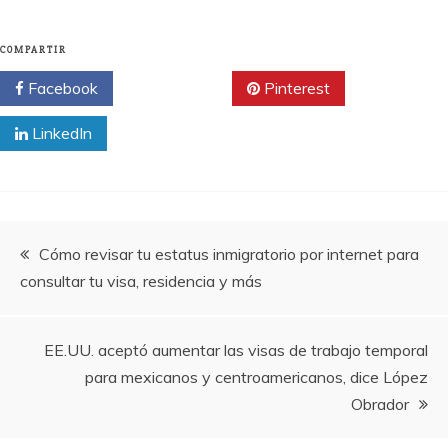
COMPARTIR
Facebook
Twitter
Pinterest
LinkedIn
Navegación
Cómo revisar tu estatus inmigratorio por internet para
consultar tu visa, residencia y más
de
entradas
EE.UU. aceptó aumentar las visas de trabajo temporal
para mexicanos y centroamericanos, dice López
Obrador