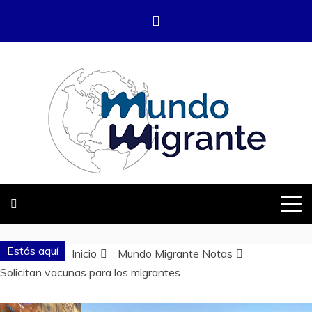
Saltar
al
contenido
DONDE TODOS SOMOS MIGRANTES
MUNDO
MIGRANTE
Estás aquí
Inicio
Mundo Migrante Notas
Solicitan vacunas para los migrantes