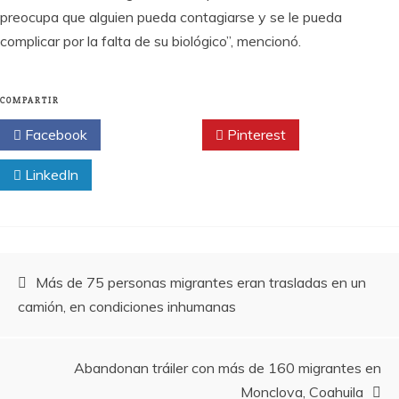
preocupa que alguien pueda contagiarse y se le pueda
complicar por la falta de su biológico”, mencionó.
COMPARTIR
Facebook
Twitter
Pinterest
LinkedIn
Navegación
Más de 75 personas migrantes eran trasladas en un
camión, en condiciones inhumanas
de
entradas
Abandonan tráiler con más de 160 migrantes en
Monclova, Coahuila