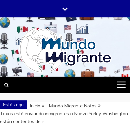
Saltar
al
contenido
DONDE TODOS SOMOS MIGRANTES
MUNDO
MIGRANTE
Estás aquí
Inicio
Mundo Migrante Notas
Texas está enviando inmigrantes a Nueva York y Washington
están contentos de ir